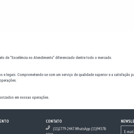
lo de "Excelência no Atendimento" diferenciado dentre todo o mercado.
os e legais. Comprometendo-se com um serviço de qualidade superior e a satisfação p
 operações.
priorizados em nossas operações.
MENTO
CONTATO
NEWSL
(11)2779-2447. WhatsApp (11)94578-