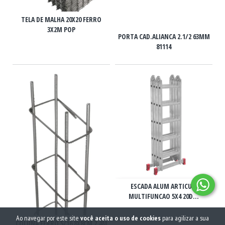
TELA DE MALHA 20X20 FERRO
3X2M POP
PORTA CAD.ALIANCA 2.1/2 63MM
81114
ESCADA ALUM ARTICUL.
MULTIFUNCAO 5X4 20D...
Ao navegar por este site
você aceita o uso de cookies
para agilizar a sua
COLUNA FERRO 5/16 8X8CM 2,4M