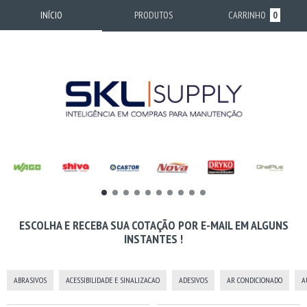
INÍCIO
PRODUTOS
CARRINHO
0
ESCOLHA E RECEBA SUA COTAÇÃO POR E-MAIL EM ALGUNS
INSTANTES !
ABRASIVOS
ACESSIBILIDADE E SINALIZACAO
ADESIVOS
AR CONDICIONADO
A