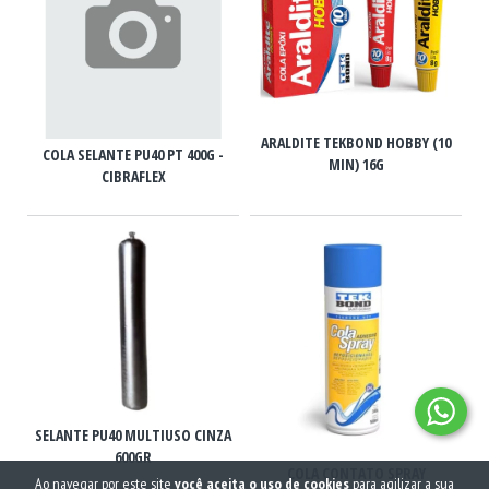
ARALDITE TEKBOND HOBBY (10
COLA SELANTE PU40 PT 400G -
MIN) 16G
CIBRAFLEX
SELANTE PU40 MULTIUSO CINZA
600GR
COLA CONTATO SPRAY
Ao navegar por este site
você aceita o uso de cookies
para agilizar a sua